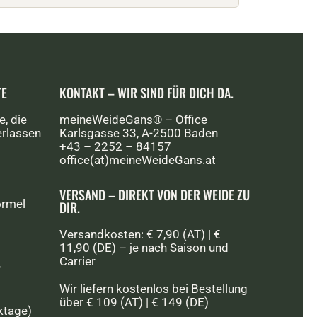
TE
KONTAKT – WIR SIND FÜR DICH DA.
e, die
meineWeideGans® – Office
erlassen
Karlsgasse 33, A-2500 Baden
+43 – 2252 – 84157
office(at)meineWeideGans.at
VERSAND – DIREKT VON DER WEIDE ZU
ormel
DIR.
Versandkosten: € 7,90 (AT) | €
11,90 (DE) – je nach Saison und
Carrier
T
Wir liefern kostenlos bei Bestellung
über € 109 (AT) | € 149 (DE)
ktage)