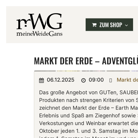
Skip
to
main
content
ZUM SHOP
MARKT DER ERDE – ADVENTG
Drücke ENTER, um zu suchen, oder ESC, um zu 
06.12.2025
09:00
Markt d
Das große Angebot von GUTen, SAUBE
Produkten nach strengen Kriterien von 
zeichnet den Markt der Erde –
Earth Ma
Erlebnis und Spaß am Ziegenhof sowie
Verkostungen und Weinbar erwartet di
Oktober jeden 1. und 3. Samstag im Mo