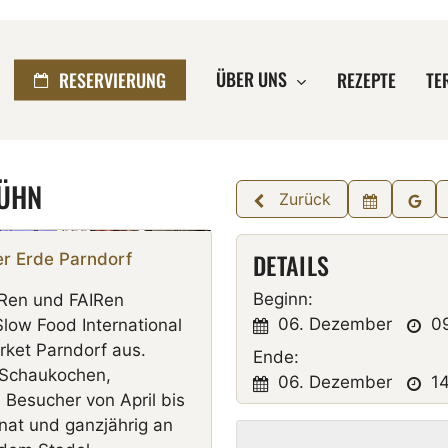
ÜBER UNS
RESERVIERUNG
REZEPTE
TE
LÜHN
Zurück
schließen
DETAILS
er Erde Parndorf
Beginn:
Ren und FAIRen
06. Dezember
09
Slow Food International
rket Parndorf aus.
Ende:
 Schaukochen,
06. Dezember
14
e Besucher
von April bis
nat
und
ganzjährig an