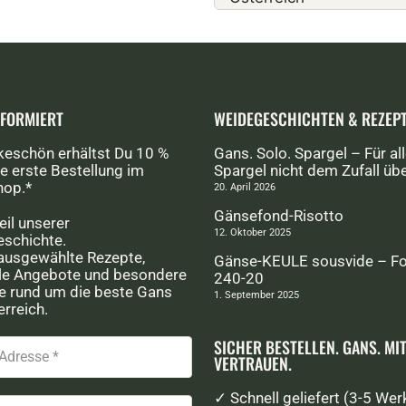
NFORMIERT
WEIDEGESCHICHTEN & REZEP
keschön erhältst Du 10 %
Gans. Solo. Spargel – Für all
e erste Bestellung im
Spargel nicht dem Zufall üb
hop.*
20. April 2026
Gänsefond-Risotto
eil unserer
12. Oktober 2025
schichte.
 ausgewählte Rezepte,
Gänse-KEULE sousvide – F
le Angebote und besondere
240-20
ke rund um die beste Gans
1. September 2025
rreich.
SICHER BESTELLEN. GANS. MI
VERTRAUEN.
✓ Schnell geliefert (3-5 Wer