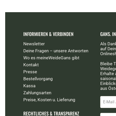
INFORMIEREN & VERBINDEN
GANS. I
Newsletter
Als Dan
auf Dein
Deine Fragen – unsere Antworten
Onlines
Wo es meineWeideGans gibt
Bleibe T
Kontakt
Weidege
Presse
Erhalte
saisona
Bestellvorgang
Einblic
Kassa
aus Öste
Zahlungsarten
Preise, Kosten u. Lieferung
RECHTLICHES & TRANSPARENZ