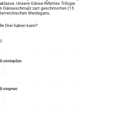
klasse. Unsere Gänse-Rillettes Trilogie
 in Gänseschmalz zart geschmorten (15
sterreichischen Weidegans.
le Drei haben kann?
S
 steinpilze
S cognac