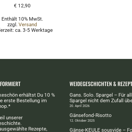
€
12,90
Enthält 10% MwSt.
zzgl.
Versand
ferzeit: ca. 3-5 Werktage
NFORMIERT
WEIDEGESCHICHTEN & REZEP
keschön erhältst Du 10 %
Gans. Solo. Spargel – Für all
e erste Bestellung im
Spargel nicht dem Zufall üb
hop.*
20. April 2026
Gänsefond-Risotto
eil unserer
12. Oktober 2025
schichte.
 ausgewählte Rezepte,
Gänse-KEULE sousvide – F