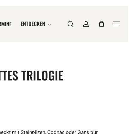
ENTDECKEN
Suche
account
RMINE
Menu
TTES TRILOGIE
icher
ueller
is
3,90.
ckt mit Steinpilzen, Cognac oder Gans pur