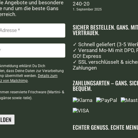
le Angebote und besondere
240-20
ke rund um die beste Gans
1. September 2025
rreich.
SICHER BESTELLEN. GANS. MI
VERTRAUEN.
✓ Schnell geliefert (3-5 Wer
✓ Versand Mo-Mi mit DPD, 
GO! Express
✓ SSL verschlüsselt & siche
 Anmeldung erklärst Du Dich
Zahlungen
den, dass Deine Daten zur Verarbeitung
mp übermittelt werden.
Details zum
z von Mailchimp
.
ZAHLUNGSARTEN – GANS. SIC
BEQUEM.
men reservierte Frischware (Martini- &
änse sowie -teile).
ECHTER GENUSS. ECHTE MEIN