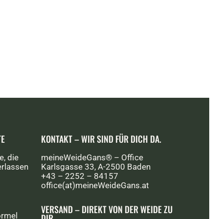
TE
KONTAKT – WIR SIND FÜR DICH DA.
e, die
meineWeideGans® – Office
erlassen
Karlsgasse 33, A-2500 Baden
+43 – 2252 – 84157
office(at)meineWeideGans.at
VERSAND – DIREKT VON DER WEIDE ZU
ormel
DIR.