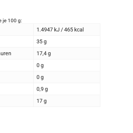
 je 100 g:
1.4947 kJ / 465 kcal
35 g
äuren
17,4 g
0 g
0 g
0,9 g
17 g