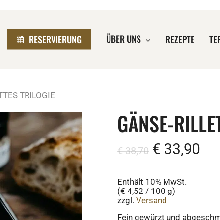
ÜBER UNS
RESERVIERUNG
REZEPTE
TE
TTES TRILOGIE
schließen
GÄNSE-RILLE
Ursprüngl
Akt
€
33,90
€
38,70
Preis
Pre
war:
ist:
Enthält 10% MwSt.
€ 38,70
€ 3
(
€
4,52
/ 100 g)
zzgl.
Versand
Fein gewürzt und abgeschme