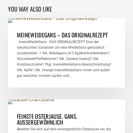
YOU MAY ALSO LIKE
meineWeideGans
–
ALLGEMEIN
Das
MEINEWEIDEGANS – DAS ORIGINALREZEPT
Originalrezept
meineWeideGans - DAS ORIGINALREZEPT Eine der
lukullischten Varianten um eine WeideGans genüsslich
zuzubereiten. 1 Stk. Weidegans (4-5 kg)Wacholderbeeren1
WurzelwerkPfefferkörner1 Stk. Zwiebel (weiss)1 Stk.
Knoblauchzehe1 Pkg. meineWeideGans-Gewürzmischung1
Stk. Apfel1 Stk. Orange meineWeideGans innen und außen
gut waschen, trocken tupfen und…
FEINSTE
OSTERJAUSE.
ALLGEMEIN
GANS.
FEINSTE OSTERJAUSE. GANS.
AUSSERGEWÖHNLICH
AUSSERGEWÖHNLICH
Bereiten Sie sich auf eine unvergessliche Osterjause vor, die