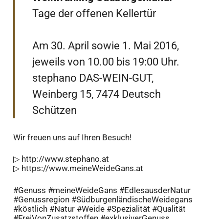
Tage der offenen Kellertür
Am 30. April sowie 1. Mai 2016,
jeweils von 10.00 bis 19:00 Uhr.
stephano DAS-WEIN-GUT,
Weinberg 15, 7474 Deutsch
Schützen
Wir freuen uns auf Ihren Besuch!
▷ http://www.stephano.at
▷ https://www.meineWeideGans.at
#‎Genuss‬ ‪#‎meineWeideGans‬ ‪#‎EdlesausderNatur‬
‪#‎Genussregion‬ ‪#‎SüdburgenländischeWeidegans‬
‪#‎köstlich‬ ‪#‎Natur‬ ‪#‎Weide‬ ‪#‎Spezialität‬ ‪#‎Qualität‬
‪#‎FreiVonZusatzstoffen‬ ‪#‎exklusiverGenuss‬