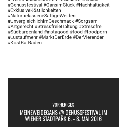
‪#‎Genussfestival‬ ‪#‎GansimGlück‬ ‪#‎Nachhaltigkeit‬
‪#‎ExklusiveKöstlichkeiten‬
‪#‎NaturbelasseneSaftigeWeiden‬
‪#‎UnvergleichlichImGeschmack‬ ‪#‎Sorgsam‬
‪#‎Artgerecht‬ ‪#‎StressfreieHaltung‬ ‪#‎Stressfrei‬
‪#‎Südburgenland‬ ‪#‎instagood‬ ‪#‎food‬ ‪#‎foodporn‬
‪#‎Lustaufmehr‬ ‪#‎MarktDerErde‬ ‪#‎DerVierender‬
‪#‎KostBarBaden‬
VORHERIGES
MEINEWEIDEGANS @ GENUSSFESTIVAL IM
WIENER STADTPARK 6. - 8. MAI 2016