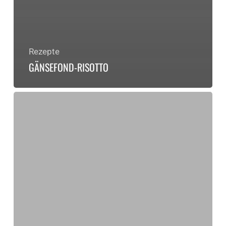
Rezepte
GÄNSEFOND-RISOTTO
Gänse-
KEULE
sousvide
–
Formel
240-
20